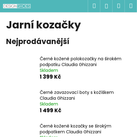
K
Přejít
Hledat
Náku
M
Přihlášen
na
o
obsah
Zpět
Zpět
košík
š
Jarní kozačky
í
C
k
Nejprodávanější
o
p
o
Černé kožené polokozačky na širokém
t
podpatku Claudia Ghizzani
Skladem
ř
1 399 Kč
e
b
Černé zavazovací boty s kožíškem
u
Claudia Ghizzani
j
Skladem
1 499 Kč
e
t
Černé kožené kozačky se širokým
e
podpatkem Claudia Ghizzani
n