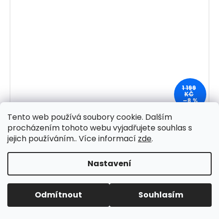
1 199
KČ
–8 %
Tento web používá soubory cookie. Dalším
Hnědé boty na podpatku s řemínky Claudia Ghizzani
procházením tohoto webu vyjadřujete souhlas s
Skladem
jejich používáním.. Více informací
zde
.
1 099 Kč
Nastavení
DETAIL
Odmítnout
Souhlasím
Kód:
GI218700BURDEOS-40