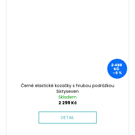
2 499
KČ
–8 %
Černé elastické kozačky s hrubou podrážkou
Sixtyseven
Skladem
2 299 Kč
DETAIL