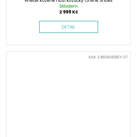
Hnědé kožené nižší kozačky Online Shoes
Skladem
2 999 Kč
DETAIL
Kód:
2.465814GREY-37