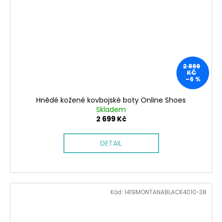
2 899
KČ
–6 %
Hnědé kožené kovbojské boty Online Shoes
Skladem
2 699 Kč
DETAIL
Kód:
1419MONTANABLACK4010-38