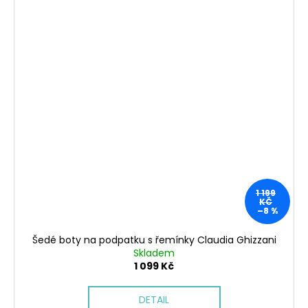
1 199
KČ
–8 %
Šedé boty na podpatku s řemínky Claudia Ghizzani
Skladem
1 099 Kč
DETAIL