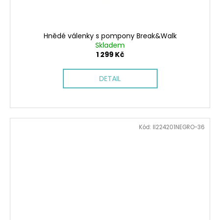
Hnědé válenky s pompony Break&Walk
Skladem
1 299 Kč
DETAIL
Kód:
II224201NEGRO-36