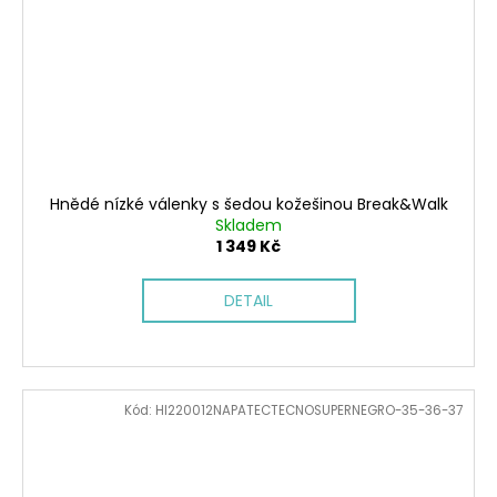
Hnědé nízké válenky s šedou kožešinou Break&Walk
Skladem
1 349 Kč
DETAIL
Kód:
HI220012NAPATECTECNOSUPERNEGRO-35-36-37