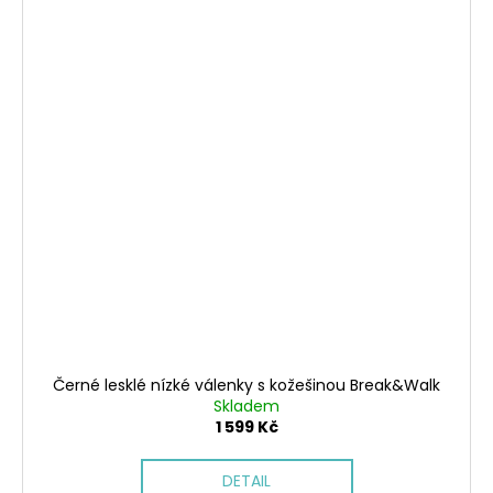
Černé lesklé nízké válenky s kožešinou Break&Walk
Skladem
1 599 Kč
DETAIL