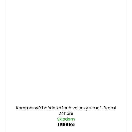
Karamelově hnědé kožené válenky s mašličkami
24hore
Skladem
1 599 Kč