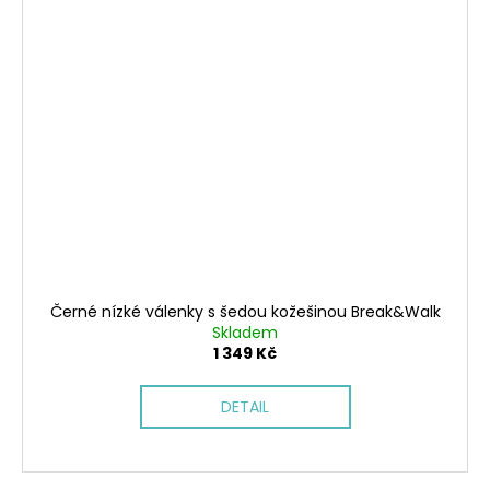
Černé nízké válenky s šedou kožešinou Break&Walk
Skladem
1 349 Kč
DETAIL