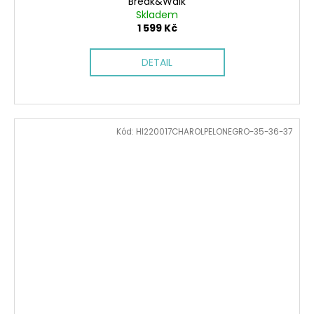
Break&Walk
Skladem
1 599 Kč
DETAIL
Kód:
HI220017CHAROLPELONEGRO-35-36-37