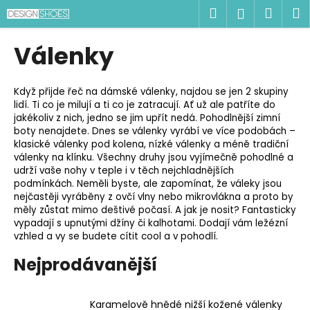
K
Přejít
Hledat
Náku
M
Přihlášen
na
o
obsah
Zpět
Zpět
košík
š
Válenky
í
C
k
o
Když přijde řeč na dámské válenky, najdou se jen 2 skupiny
lidí. Ti co je milují a ti co je zatracují. Ať už ale patříte do
p
jakékoliv z nich, jedno se jim upřít nedá. Pohodlnější zimní
o
boty nenajdete. Dnes se válenky vyrábí ve více podobách –
t
klasické válenky pod kolena, nízké válenky a méně tradiční
válenky na klínku. Všechny druhy jsou vyjímečně pohodlné a
ř
udrží vaše nohy v teple i v těch nejchladnějších
e
podmínkách. Neměli byste, ale zapomínat, že váleky jsou
nejčastěji vyráběny z ovčí vlny nebo mikrovlákna a proto by
b
měly zůstat mimo deštivé počasí. A jak je nosit? Fantasticky
u
vypadají s upnutými džíny či kalhotami. Dodají vám ležézní
j
vzhled a vy se budete cítit cool a v pohodlí.
e
Nejprodávanější
t
e
Karamelově hnědé nižší kožené válenky
n