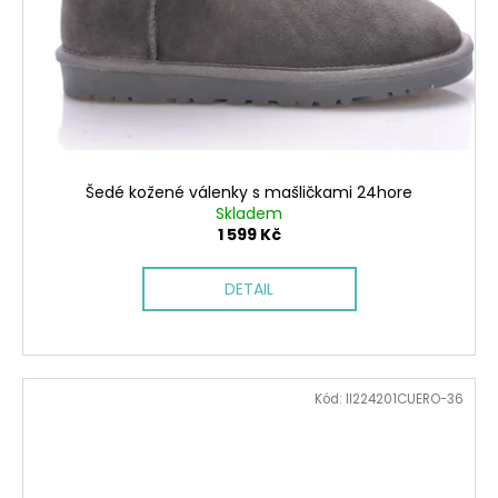
Šedé kožené válenky s mašličkami 24hore
Skladem
1 599 Kč
DETAIL
Kód:
II224201CUERO-36