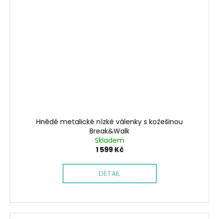
Hnědé metalické nízké válenky s kožešinou
Break&Walk
Skladem
1 599 Kč
DETAIL