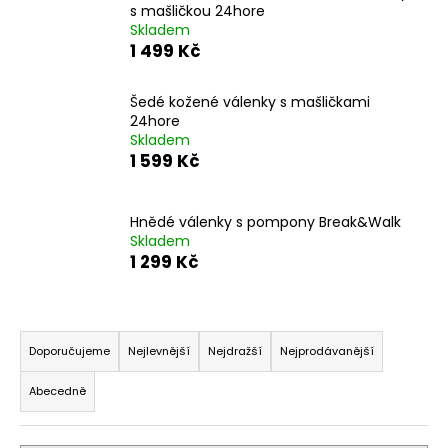
s mašličkou 24hore
a
Skladem
j
1 499 Kč
í
t
Šedé kožené válenky s mašličkami
24hore
?
Skladem
1 599 Kč
Hnědé válenky s pompony Break&Walk
HLEDAT
Skladem
1 299 Kč
D
Ř
o
a
Doporučujeme
Nejlevnější
Nejdražší
Nejprodávanější
p
z
o
Abecedně
e
r
u
n