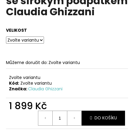
se širokým podpatkem
č
z
u
Claudia Ghizzani
5
j
hvězdiček.
e
m
VELIKOST
e
BORDÓ
ŠNĚROVACÍ
BOTY
Můžeme doručit do:
Zvolte variantu
NA
PLATFORMĚ
D.FRANKLIN
Zvolte variantu
Kód:
Zvolte variantu
2
Značka:
Claudia Ghizzani
399
Kč
1 899 Kč
Měrná
DO KOŠÍKU
cena: