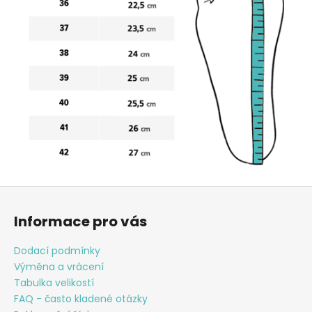
Z
á
Informace pro vás
p
a
Dodací podmínky
t
Výměna a vrácení
í
Tabulka velikostí
FAQ - často kladené otázky