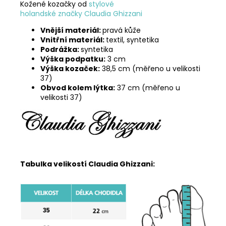
Kožené kozačky od
stylové
h
olandské značky Claudia Ghizzani
Vnější materiál:
pravá kůže
Vnitřní materiál:
textil, syntetika
Podrážka:
syntetika
Výška podpatku:
3 cm
Výška kozaček:
38,5 cm (měřeno u velikosti
37)
Obvod kolem lýtka:
37 cm (měřeno u
velikosti 37)​
Tabulka velikostí Claudia Ghizzani: