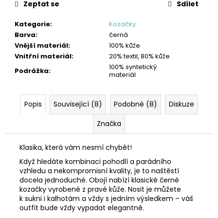
Zeptat se
Sdílet
Kategorie
:
Kozačky
Barva
:
černá
Vnější materiál
:
100% kůže
Vnitřní materiál
:
20% textil, 80% kůže
100% syntetický
Podrážka
:
materiál
Popis
Související (8)
Podobné (8)
Diskuze
Značka
Klasika, která vám nesmí chybět!
Když hledáte kombinaci pohodlí a parádního
vzhledu a nekompromisní kvality, je to naštěstí
docela jednoduché. Obojí nabízí klasické černé
kozačky vyrobené z pravé kůže. Nosit je můžete
k sukni i kalhotám a vždy s jedním výsledkem – váš
outfit bude vždy vypadat elegantně.