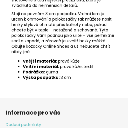
zvládnutá do nejmenších detailů.
Stojí na pevném 3 cm podpatku. Vrchní lem je
určen k ohrnování a polokozačky tak můžete nosit
hezky stylově ohrnuté přes kalhoty nebo, pokud
chcete být v teple – natažené a schované.
Tyto
polokozačky Vám padnou jako ulité – vše perfektně
sedí a zapadá, a zároveň je uvnitř hezky měkké.
Obujte kozačky Online Shoes a už nebudete chtít
nikdy jiné.
Vnější materiál:
pravá kůže
Vnitřní materiál:
pravá kůže,
textil
Podrážka:
guma
Výška podpatku:
3 cm
Z
á
Informace pro vás
p
a
Dodací podmínky