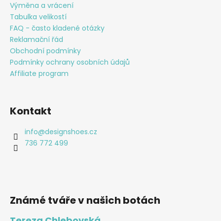
t
Výměna a vrácení
í
Tabulka velikostí
FAQ - často kladené otázky
Reklamační řád
Obchodní podmínky
Podmínky ochrany osobních údajů
Affiliate program
Kontakt
info
@
designshoes.cz
736 772 499
Známé tváře v našich botách
Tereza Chlebovská