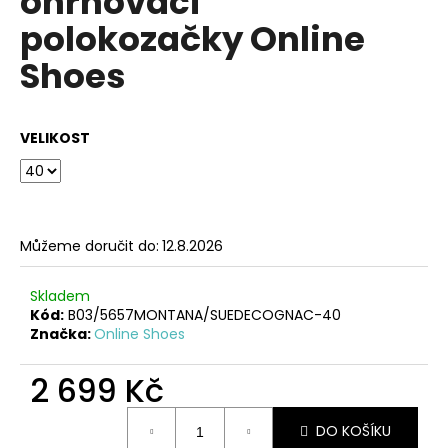
ohrnovací
č
z
u
polokozačky Online
5
j
hvězdiček.
Shoes
e
m
e
VELIKOST
ČERNÉ
KOŽENÉ
ZDRAVOTNÍ
PANTOFLE
NA
Můžeme doručit do:
12.8.2026
KLÍNKU
EMMA
SHOES
Skladem
Kód:
B03/5657MONTANA/SUEDECOGNAC-40
1
249
Značka:
Online Shoes
Kč
2 699 Kč
Měrná
DO KOŠÍKU
cena: