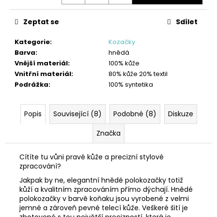
Zeptat se
Sdílet
Kategorie
:
Kozačky
Barva
:
hnědá
Vnější materiál
:
100% kůže
Vnitřní materiál
:
80% kůže 20% textil
Podrážka
:
100% syntetika
Popis
Související (8)
Podobné (8)
Diskuze
Značka
Cítíte tu vůni pravé kůže a precizní stylové
zpracování?
Jakpak by ne, elegantní hnědé polokozačky totiž
kůží a kvalitním zpracováním přímo dýchají. Hnědé
polokozačky v barvě koňaku jsou vyrobené z velmi
jemné a zároveň pevné telecí kůže. Veškeré šití je
zhotovené s tou největší precizností, která je