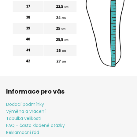
Z
á
Informace pro vás
p
a
Dodací podmínky
t
Výměna a vrácení
í
Tabulka velikostí
FAQ - často kladené otázky
Reklamační řád