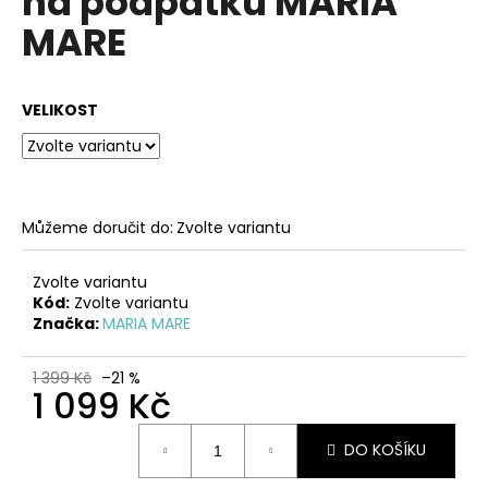
na podpatku MARIA
č
z
u
MARE
5
j
hvězdiček.
e
m
VELIKOST
e
ČERNÉ
KOŽENÉ
ZDRAVOTNÍ
Můžeme doručit do:
Zvolte variantu
PANTOFLE
NA
KLÍNKU
Zvolte variantu
EMMA
Kód:
Zvolte variantu
SHOES
Značka:
MARIA MARE
1
249
1 399 Kč
–21 %
Kč
1 099 Kč
Měrná
DO KOŠÍKU
cena: