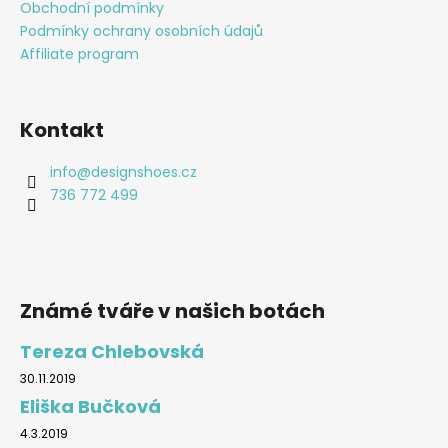
Obchodní podmínky
Podmínky ochrany osobních údajů
Affiliate program
Kontakt
info
@
designshoes.cz
736 772 499
Známé tváře v našich botách
Tereza Chlebovská
30.11.2019
Eliška Bučková
4.3.2019