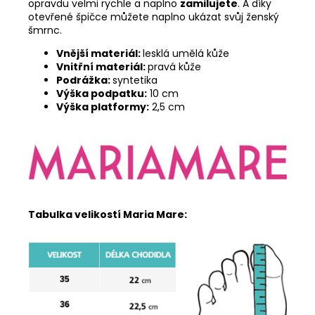
opravdu velmi rychle a naplno
zamilujete
. A díky
otevřené špičce můžete naplno ukázat svůj ženský
šmrnc.
Vnější materiál:
lesklá umělá kůže
Vnitřní materiál:
pravá kůže
Podrážka:
syntetika
Výška podpatku:
10 cm
Výška platformy:
2,5 cm
Tabulka velikostí Maria Mare: