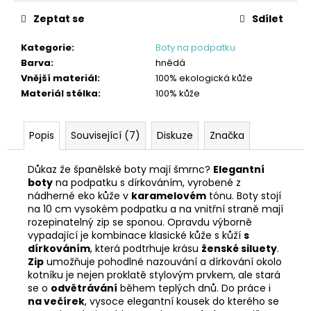
Zeptat se
Sdílet
Kategorie
:
Boty na podpatku
Barva
:
hnědá
Vnější materiál
:
100% ekologická kůže
Materiál stélka
:
100% kůže
Popis
Související (7)
Diskuze
Značka
Důkaz že španělské boty mají šmrnc?
Elegantní
boty
na podpatku s dírkováním, vyrobené z
nádherné eko kůže v
karamelovém
tónu. Boty stojí
na 10 cm vysokém podpatku a na vnitřní straně mají
rozepinatelný zip se sponou. Opravdu výborně
vypadající je kombinace klasické kůže s kůží
s
dírkováním
, která podtrhuje krásu
ženské siluety
.
Zip
umožňuje pohodlné nazouvání a dírkování okolo
kotníku je nejen proklatě stylovým prvkem, ale stará
se o
odvětrávání
během teplých dnů. Do práce i
na večírek
, vysoce elegantní kousek do kterého se