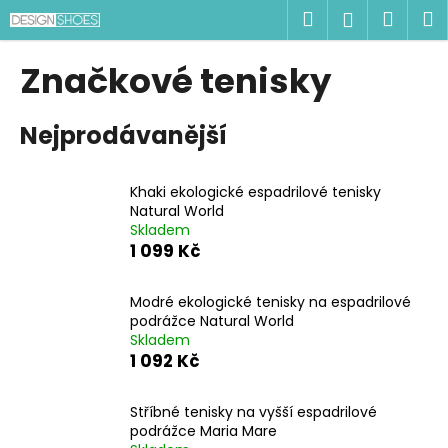
K
Přejít
Hledat
Náku
M
Přihlášen
na
o
obsah
Zpět
Zpět
košík
š
Značkové tenisky
í
C
k
Nejprodávanější
o
p
o
Khaki ekologické espadrilové tenisky
t
Natural World
Skladem
ř
1 099 Kč
e
b
Modré ekologické tenisky na espadrilové
u
podrážce Natural World
j
Skladem
1 092 Kč
e
t
Stříbné tenisky na vyšší espadrilové
e
podrážce Maria Mare
n