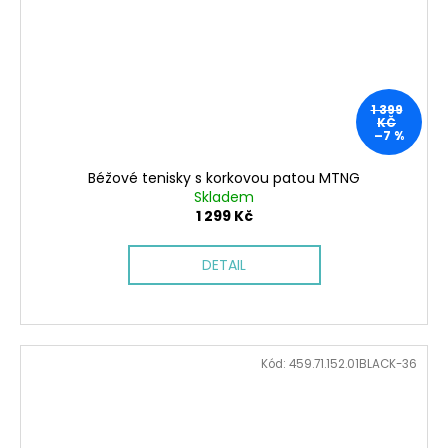
1 399
KČ
–7 %
Béžové tenisky s korkovou patou MTNG
Skladem
1 299 Kč
DETAIL
Kód:
459.71.152.01BLACK-36