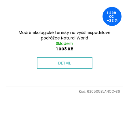
1 299
KČ
–22 %
Modré ekologické tenisky na vyšší espadrilové
podrážce Natural World
Skladem
1 008 Kč
DETAIL
Kód:
620505BLANCO-36