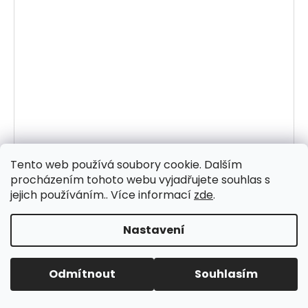
Tento web používá soubory cookie. Dalším
779
procházením tohoto webu vyjadřujete souhlas s
KČ
jejich používáním.. Více informací
zde
.
–11 %
Světle šedé nízké tenisky Monshoe
Nastavení
Skladem
689 Kč
Odmítnout
Souhlasím
DETAIL