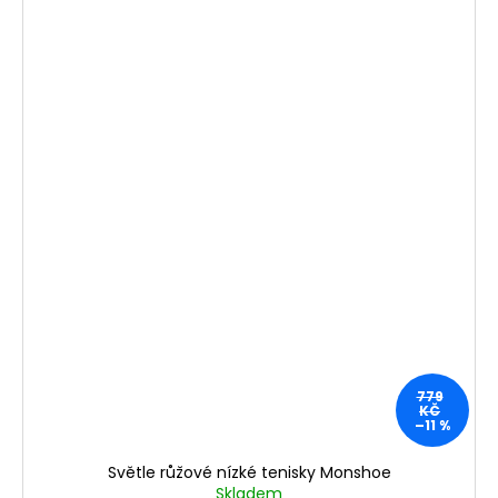
779
KČ
–11 %
Světle růžové nízké tenisky Monshoe
Skladem