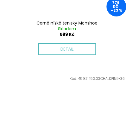
779
KČ
–23 %
Černé nízké tenisky Monshoe
Skladem
599 Kč
DETAIL
Kód:
459.71.150.03CHALKPINK-36