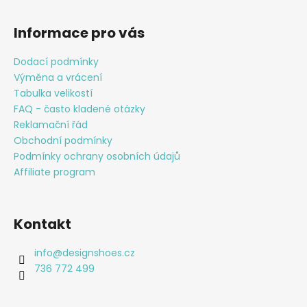
Z
l
á
á
Informace pro vás
d
p
a
a
Dodací podmínky
c
t
Výměna a vrácení
í
í
Tabulka velikostí
p
FAQ - často kladené otázky
r
Reklamační řád
v
Obchodní podmínky
k
Podmínky ochrany osobních údajů
y
v
Affiliate program
ý
p
i
Kontakt
s
u
info
@
designshoes.cz
736 772 499