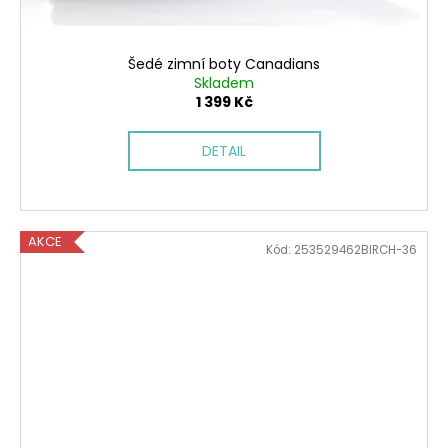
Šedé zimní boty Canadians
Skladem
1 399 Kč
DETAIL
AKCE
Kód:
253529462BIRCH-36