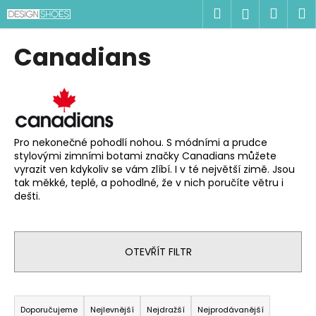
K
Přejít
Hledat
Náku
M
Přihlášen
na
o
obsah
Zpět
Zpět
košík
š
Canadians
í
C
k
o
p
o
Pro nekonečné pohodlí nohou. S módními a prudce
t
stylovými zimními botami značky Canadians můžete
ř
vyrazit ven kdykoliv se vám zlíbí. I v té největší zimě. Jsou
tak měkké, teplé, a pohodlné, že v nich poručíte větru i
e
dešti.
b
u
j
OTEVŘÍT FILTR
e
t
Ř
e
a
Doporučujeme
Nejlevnější
Nejdražší
Nejprodávanější
n