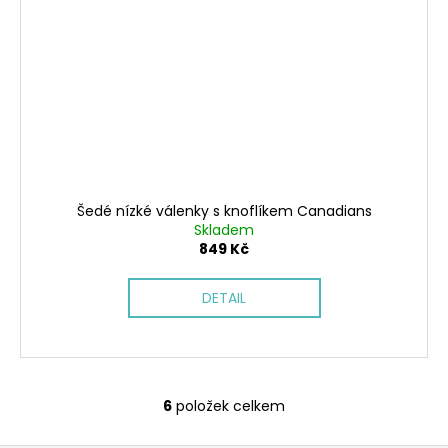
Šedé nízké válenky s knoflíkem Canadians
Skladem
849 Kč
DETAIL
6
položek celkem
O
v