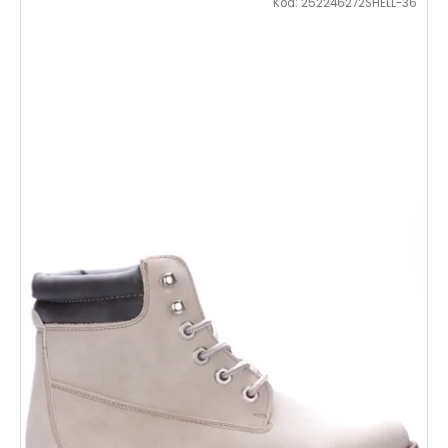
Kód:
252246272SHELL-36