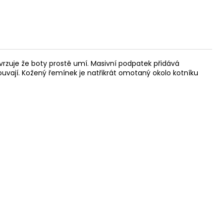
rzuje že boty prostě umí. Masivní podpatek přidává
zouvají. Kožený řemínek je natřikrát omotaný okolo kotníku