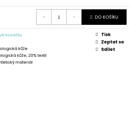
OŽENÉ PANTOFLE NA
A SHOES
DO KOŠÍKU
Tisk
vé kozačky
Zeptat se
ologická kůže
Sdílet
logická kůže, 20% textil
ntetický materiál