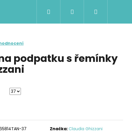
Hledat
Přihlášení
Nákupní
košík
 hodnocení
na podpatku s řemínky
zzani
Následující
465814TAN-37
Značka:
Claudia Ghizzani