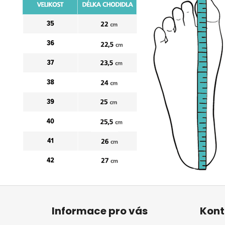
Z
á
Informace pro vás
Kont
p