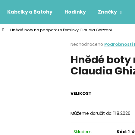
Kabelky a Batohy
Hodinky
Značky
Hnědé boty na podpatku s řemínky Claudia Ghizzani
Co potřebujete najít?
Průměrné
Neohodnoceno
Podrobnosti
hodnocení
Hnědé boty 
produktu
HLEDAT
je
Claudia Ghi
0,0
z
5
Doporučujeme
hvězdiček.
VELIKOST
Můžeme doručit do:
11.8.2026
Skladem
Kód:
2.