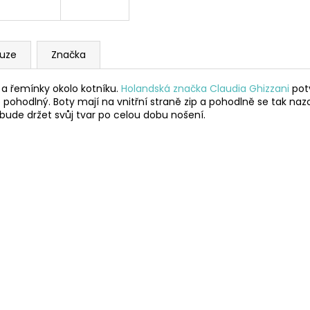
kuze
Značka
 a řemínky okolo kotníku.
Holandská značka Claudia Ghizzani
potv
ce pohodlný. Boty mají na vnitřní straně zip a pohodlně se tak na
bude držet svůj tvar po celou dobu nošení.