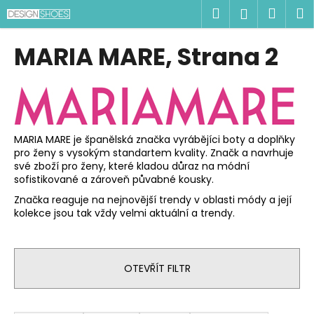
K
Přejít
Hledat
Náku
M
Přihlášen
na
o
obsah
Zpět
Zpět
košík
š
MARIA MARE
, Strana 2
í
C
k
o
p
o
MARIA MARE je španělská značka vyrábějíci boty a doplňky
t
pro ženy s vysokým standartem kvality. Značk a navrhuje
ř
své zboží pro ženy, které kladou důraz na módní
sofistikované a zároveň půvabné kousky.
e
Značka reaguje na nejnovější trendy v oblasti módy a její
b
kolekce jsou tak vždy velmi aktuální a trendy.
u
j
e
OTEVŘÍT FILTR
t
e
Ř
n