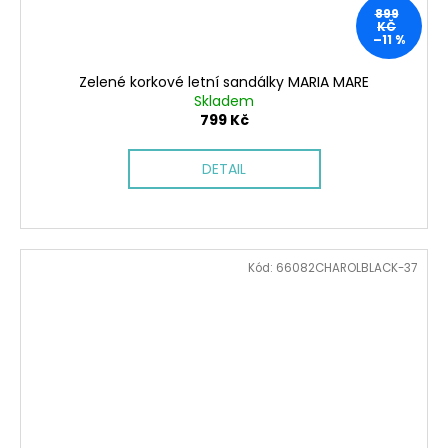
899
KČ
–11 %
Zelené korkové letní sandálky MARIA MARE
Skladem
799 Kč
DETAIL
Kód:
66082CHAROLBLACK-37