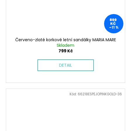
899
KČ
–11 %
Červeno-zlaté korkové letní sandálky MARIA MARE
Skladem
799 Kč
DETAIL
Kód:
66218ESPEJOPINKGOLD-36