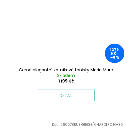
1 279
KČ
–6 %
Černé elegantní kotníkové tenisky Maria Mare
Skladem
1 199 Kč
DETAIL
Kód:
66067BRUSHBEIGE/CHAROLROJO-36