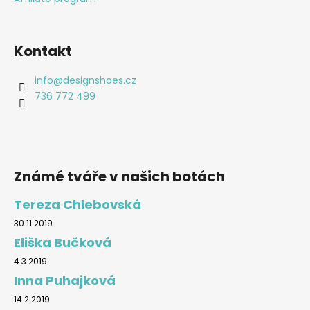
Kontakt
info
@
designshoes.cz
736 772 499
Známé tváře v našich botách
Tereza Chlebovská
30.11.2019
Eliška Bučková
4.3.2019
Inna Puhajková
14.2.2019