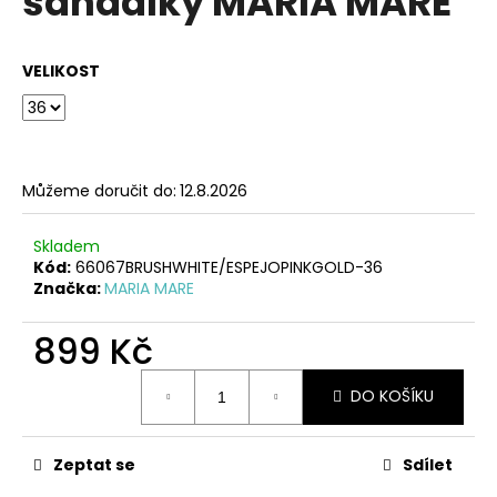
sandálky MARIA MARE
č
z
u
5
j
hvězdiček.
VELIKOST
e
m
e
ČERVENÉ
Můžeme doručit do:
12.8.2026
KOŽENÉ
ZDRAVOTNÍ
PANTOFLE
Skladem
EMMA
Kód:
66067BRUSHWHITE/ESPEJOPINKGOLD-36
SHOES
Značka:
MARIA MARE
1
099
899 Kč
Kč
Měrná
DO KOŠÍKU
cena:
Zeptat se
Sdílet