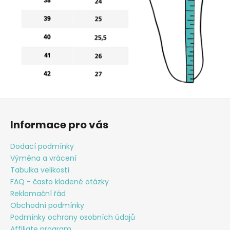
Z
á
Informace pro vás
p
a
Dodací podmínky
t
Výměna a vrácení
í
Tabulka velikostí
FAQ - často kladené otázky
Reklamační řád
Obchodní podmínky
Podmínky ochrany osobních údajů
Affiliate program