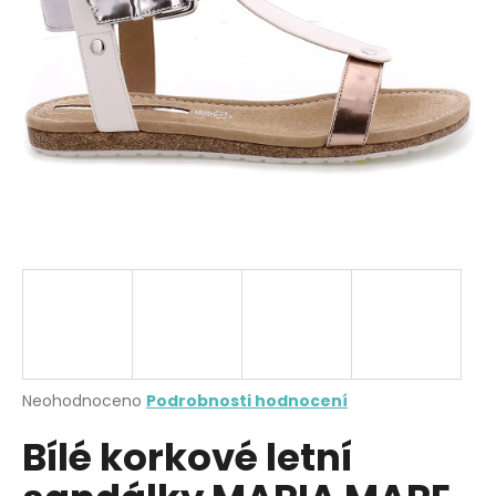
a
j
í
t
?
HLEDAT
D
o
p
Průměrné
Neohodnoceno
Podrobnosti hodnocení
hodnocení
o
Bílé korkové letní
produktu
r
je
u
0,0