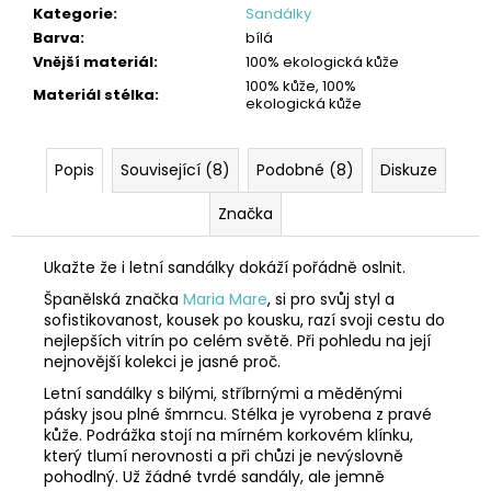
Kategorie
:
Sandálky
Barva
:
bílá
Vnější materiál
:
100% ekologická kůže
100% kůže, 100%
Materiál stélka
:
ekologická kůže
Popis
Související (8)
Podobné (8)
Diskuze
Značka
Ukažte že i letní sandálky dokáží pořádně oslnit.
Španělská značka
Maria Mare
, si pro svůj styl a
sofistikovanost, kousek po kousku, razí svoji cestu do
nejlepších vitrín po celém světě. Při pohledu na její
nejnovější kolekci je jasné proč.
Letní sandálky s bilými, stříbrnými a měděnými
pásky jsou plné šmrncu. Stélka je vyrobena z pravé
kůže. Podrážka stojí na mírném korkovém klínku,
který tlumí nerovnosti a při chůzi je nevýslovně
pohodlný. Už žádné tvrdé sandály, ale jemně