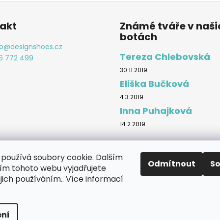
akt
Známé tváře v naši
botách
o
@
designshoes.cz
Tereza Chlebovská
6 772 499
30.11.2019
Eliška Bučková
4.3.2019
Inna Puhajková
14.2.2019
používá soubory cookie. Dalším
Odmítnout
S
m tohoto webu vyjadřujete
Značky
ejich používáním.. Více informací
a vyhrazena.
Upravit nastavení cookies
ní