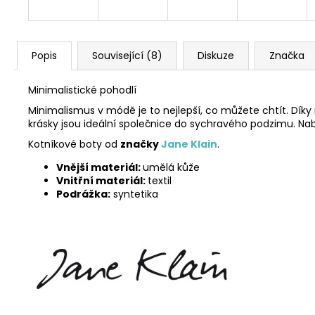
Popis
Související (8)
Diskuze
Značka
Minimalistické pohodlí
Minimalismus v módě je to nejlepší, co můžete chtít. Díky
krásky jsou ideální společnice do sychravého podzimu. Nabízí
Kotníkové boty od
značky
Jane Klain
.
Vnější materiál:
umělá kůže
Vnitřní materiál:
textil
Podrážka:
syntetika