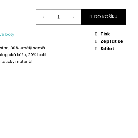
OŽENÉ PANTOFLE NA
A SHOES
DO KOŠÍKU
Tisk
vé boty
Zeptat se
stan, 80% umělý semiš
Sdílet
logická kůže, 20% textil
ntetický materiál