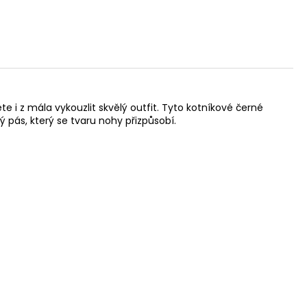
 i z mála vykouzlit skvělý outfit. Tyto kotníkové černé
ý pás, který se tvaru nohy přizpůsobí.