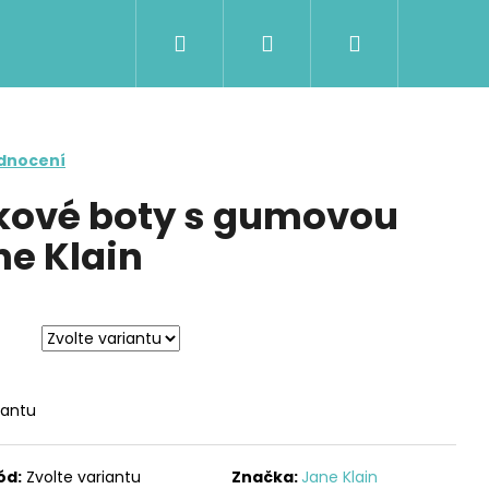
Hledat
Přihlášení
Nákupní
košík
dnocení
kové boty s gumovou
e Klain
iantu
Následující
ód:
Zvolte variantu
Značka:
Jane Klain