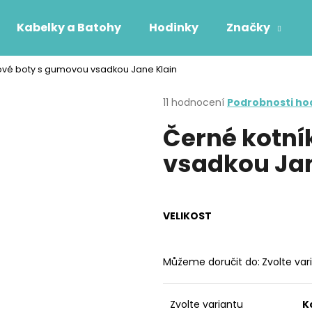
Kabelky a Batohy
Hodinky
Značky
ové boty s gumovou vsadkou Jane Klain
Co potřebujete najít?
Průměrné
11 hodnocení
Podrobnosti ho
hodnocení
Černé kotní
produktu
HLEDAT
je
vsadkou Jan
4,0
z
5
Doporučujeme
hvězdiček.
VELIKOST
Můžeme doručit do:
Zvolte var
Zvolte variantu
K