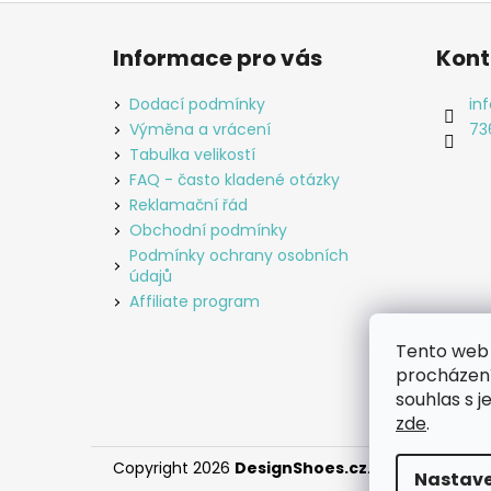
Z
á
Informace pro vás
Kont
p
a
Dodací podmínky
inf
t
Výměna a vrácení
73
í
Tabulka velikostí
FAQ - často kladené otázky
Reklamační řád
Obchodní podmínky
Podmínky ochrany osobních
údajů
Affiliate program
Tento web 
procházení
souhlas s j
zde
.
Copyright 2026
DesignShoes.cz
. Všechna práv
Nastave