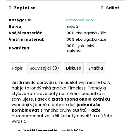
Zeptat se
Sdílet
Kategorie
:
Kotníkové boty
Barva
:
hnědá
Vnější materiál
:
100% ekologická kůže
Vnitřní materiál
:
100% ekologická kůže
100% syntetický
Podrážka
:
materiál
Popis
Související (8)
Diskuze
Značka
Jestli někdo opravdu umí udělat vyjímečné boty,
pak je to londýnská značka Timeless. Trendy a
stylové kotníkové boty na nízkém podpatku si
zamilujete. Pásek a
zlatá spona okolo kotníku
vypadají výborně a boty se dají
jednoduše
kombinovat
s mnoha druhy outfitů. Takže
nezapomenout zastrčit kalhoty dovnitř a můžete
vyrazit.
Vnější materiál:
umělá kůže