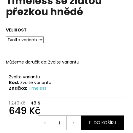
Timeless se zlatou
č
z
u
přezkou hnědé
5
j
hvězdiček.
e
m
VELIKOST
e
HNĚDÉ
KOŽENÉ
ZDRAVOTNÍ
Můžeme doručit do:
Zvolte variantu
PANTOFLE
EMMA
SHOES
Zvolte variantu
Kód:
Zvolte variantu
1
Značka:
Timeless
199
Kč
1 249 Kč
–48 %
649 Kč
Měrná
DO KOŠÍKU
cena: