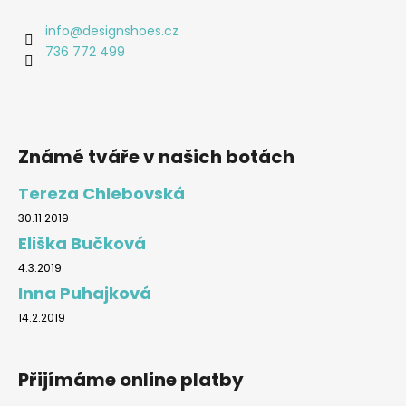
info
@
designshoes.cz
736 772 499
Známé tváře v našich botách
Tereza Chlebovská
30.11.2019
Eliška Bučková
4.3.2019
Inna Puhajková
14.2.2019
Přijímáme online platby