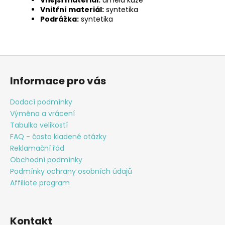
Vnitřní materiál:
syntetika
Podrážka:
syntetika
Z
á
Informace pro vás
p
a
Dodací podmínky
t
Výměna a vrácení
í
Tabulka velikostí
FAQ - často kladené otázky
Reklamační řád
Obchodní podmínky
Podmínky ochrany osobních údajů
Affiliate program
Kontakt