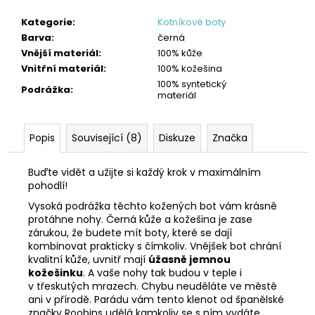
Kategorie
:
Kotníkové boty
Barva
:
černá
Vnější materiál
:
100% kůže
Vnitřní materiál
:
100% kožešina
100% syntetický
Podrážka
:
materiál
Popis
Související (8)
Diskuze
Značka
Buďte vidět a užijte si každý krok v maximálním
pohodlí!
Vysoká podrážka těchto kožených bot vám krásně
protáhne nohy. Černá kůže a kožešina je zase
zárukou, že budete mít boty, které se dají
kombinovat prakticky s čímkoliv. Vnějšek bot chrání
kvalitní kůže, uvnitř mají
úžasně jemnou
kožešinku
. A vaše nohy tak budou v teple i
v třeskutých mrazech. Chybu neuděláte ve městě
ani v přírodě. Parádu vám tento klenot od španělské
značky Roobins udělá kamkoliv se s ním vydáte.