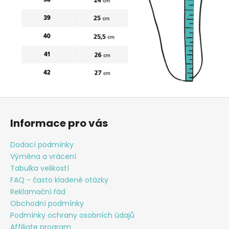
Z
á
Informace pro vás
p
a
Dodací podmínky
t
Výměna a vrácení
í
Tabulka velikostí
FAQ - často kladené otázky
Reklamační řád
Obchodní podmínky
Podmínky ochrany osobních údajů
Affiliate program