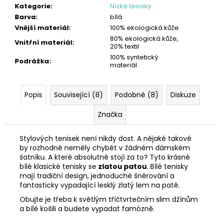
Kategorie
:
Nízké tenisky
Barva
:
bílá
Vnější materiál
:
100% ekologická kůže
80% ekologická kůže,
Vnitřní materiál
:
20% textil
100% syntetický
Podrážka
:
materiál
Popis
Související (8)
Podobné (8)
Diskuze
Značka
Stylových tenisek není nikdy dost. A nějaké takové
by rozhodně neměly chybět v žádném dámském
šatníku. A které absolutně stojí za to? Tyto krásné
bílé klasické tenisky se
zlatou patou
. Bílé tenisky
mají tradiční design, jednoduché šněrování a
fantasticky vypadající lesklý zlatý lem na patě.
Obujte je třeba k světlým tříčtvrtečním slim džínům
a bílé košili a budete vypadat famózně.