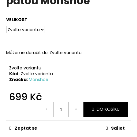
patou Monshoe
č
z
u
5
j
hvězdiček.
VELIKOST
e
m
e
ČERNÉ
Můžeme doručit do:
Zvolte variantu
KOŽENÉ
ZDRAVOTNÍ
PANTOFLE
Zvolte variantu
NA
Kód:
Zvolte variantu
KLÍNKU
Značka:
Monshoe
EMMA
SHOES
699 Kč
1
249
Měrná
Kč
DO KOŠÍKU
cena:
Zeptat se
Sdílet