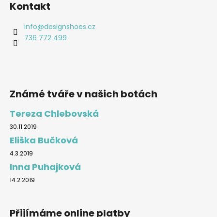
Kontakt
info
@
designshoes.cz
736 772 499
Známé tváře v našich botách
Tereza Chlebovská
30.11.2019
Eliška Bučková
4.3.2019
Inna Puhajková
14.2.2019
Přijímáme online platby