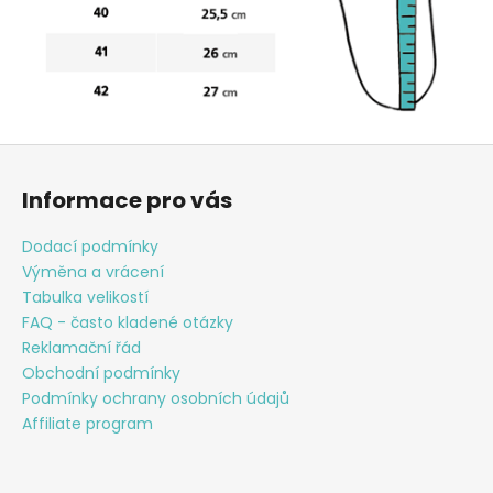
Z
á
Informace pro vás
p
a
Dodací podmínky
t
Výměna a vrácení
í
Tabulka velikostí
FAQ - často kladené otázky
Reklamační řád
Obchodní podmínky
Podmínky ochrany osobních údajů
Affiliate program