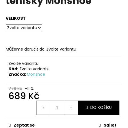
tenisky Monshoe
č
z
u
5
j
hvězdiček.
VELIKOST
e
m
e
HNĚDÉ
Můžeme doručit do:
Zvolte variantu
PANTOFLE
S
ESPADRILOVOU
Zvolte variantu
PODRÁŽKOU
Kód:
Zvolte variantu
MTNG
Značka:
Monshoe
1
299
779 Kč
–11 %
Kč
689 Kč
Měrná
DO KOŠÍKU
cena:
Zeptat se
Sdílet