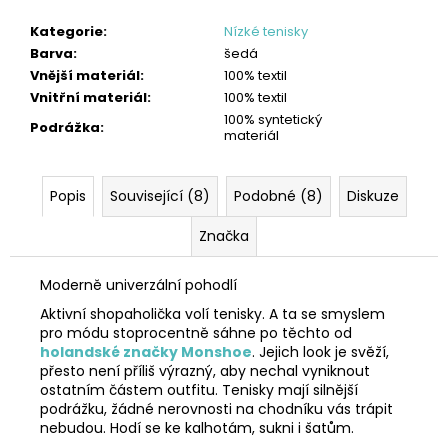
Kategorie
:
Nízké tenisky
Barva
:
šedá
Vnější materiál
:
100% textil
Vnitřní materiál
:
100% textil
100% syntetický
Podrážka
:
materiál
Popis
Související (8)
Podobné (8)
Diskuze
Značka
Moderně univerzální pohodlí
Aktivní shopaholička volí tenisky. A ta se smyslem
pro módu stoprocentně sáhne po těchto od
holandské značky Monshoe
. Jejich look je svěží,
přesto není příliš výrazný, aby nechal vyniknout
ostatním částem outfitu. Tenisky mají silnější
podrážku, žádné nerovnosti na chodníku vás trápit
nebudou. Hodí se ke kalhotám, sukni i šatům.