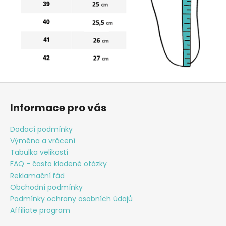
Z
á
Informace pro vás
p
a
Dodací podmínky
t
Výměna a vrácení
í
Tabulka velikostí
FAQ - často kladené otázky
Reklamační řád
Obchodní podmínky
Podmínky ochrany osobních údajů
Affiliate program