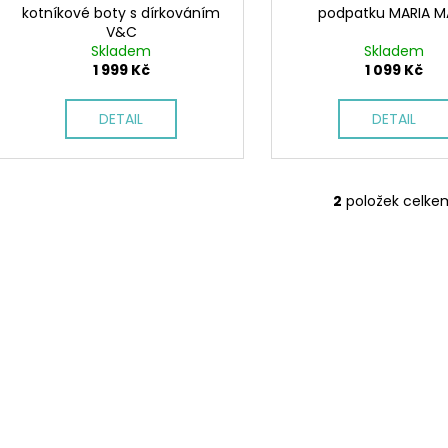
kotníkové boty s dírkováním
podpatku MARIA M
V&C
Skladem
Skladem
1 999 Kč
1 099 Kč
DETAIL
DETAIL
2
položek celke
O
v
l
á
d
a
c
í
p
r
v