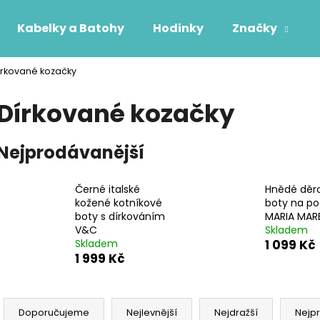
Kabelky a Batohy
Hodinky
Značky
írkované kozačky
Co potřebujete najít?
Dírkované kozačky
HLEDAT
Nejprodávanější
Černé italské
Hnědé děr
Doporučujeme
kožené kotníkové
boty na p
boty s dírkováním
MARIA MAR
V&C
Skladem
Skladem
1 099 Kč
1 999 Kč
Ř
a
Doporučujeme
Nejlevnější
Nejdražší
Nejp