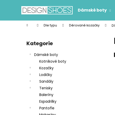
K
Přejít
na
o
Dámské boty
obsah
Zpět
Zpět
š
do
do
í
Domů
Dle typu
Děrované kozačky
D
k
obchodu
obchodu
P
o
Kategorie
Přeskočit
s
kategorie
t
Dámské boty
r
Kotníkové boty
a
Kozačky
n
Lodičky
n
Sandály
í
Tenisky
p
Baleríny
a
Espadrilky
n
Pantofle
e
Mokasíny