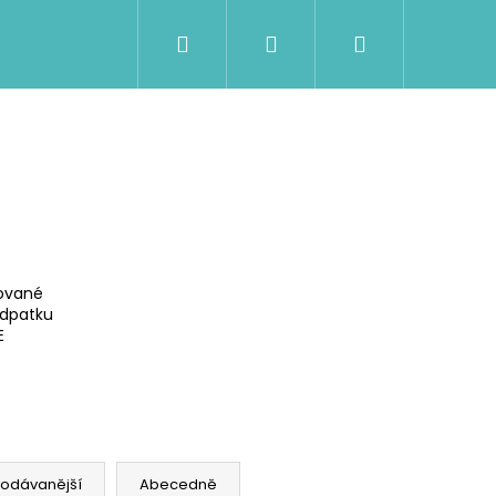
Hledat
Přihlášení
Nákupní
košík
ované
odpatku
E
Následující
rodávanější
Abecedně