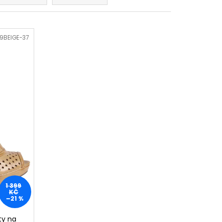
OŽENÉ PANTOFLE NA
A SHOES
9BEIGE-37
1 399
KČ
–21 %
ty na