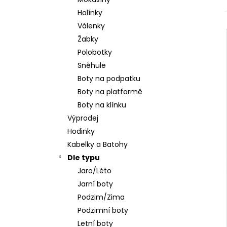
HNĚDÉ KOŽENÉ ZDRAVOTNÍ PANTOFLE
l
EMMA SHOES
Holínky
1 199 Kč
Válenky
Žabky
Polobotky
Sněhule
Boty na podpatku
Boty na platformě
Boty na klínku
Výprodej
Hodinky
Kabelky a Batohy
Dle typu
Jaro/Léto
Jarní boty
Podzim/Zima
Podzimní boty
Letní boty