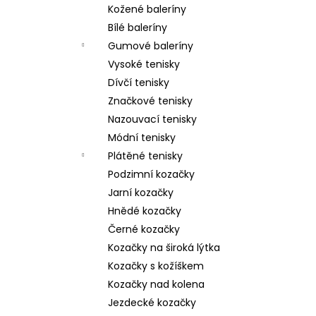
Kožené baleríny
Bílé baleríny
Gumové baleríny
Vysoké tenisky
Dívčí tenisky
Značkové tenisky
Nazouvací tenisky
Módní tenisky
Plátěné tenisky
Podzimní kozačky
Jarní kozačky
Hnědé kozačky
Černé kozačky
Kozačky na široká lýtka
Kozačky s kožíškem
Kozačky nad kolena
Jezdecké kozačky