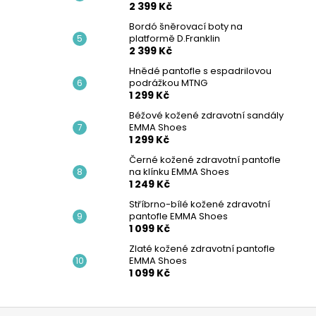
2 399 Kč
Bordó šněrovací boty na
platformě D.Franklin
2 399 Kč
Hnědé pantofle s espadrilovou
podrážkou MTNG
1 299 Kč
Béžové kožené zdravotní sandály
EMMA Shoes
1 299 Kč
Černé kožené zdravotní pantofle
na klínku EMMA Shoes
1 249 Kč
Stříbrno-bílé kožené zdravotní
pantofle EMMA Shoes
1 099 Kč
Zlaté kožené zdravotní pantofle
EMMA Shoes
1 099 Kč
Z