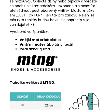
se nazouvají. Oblečtě džíny nebo tepláky a vyražte
se pochlubit kamarádkám. Rozhodně ale nesmíte
přehlédnout pestrobarevný vnitřek. Motto značky
zní: „JUST FOR FUN“ – jen tak pro zábavu. Nejen, že
Vás tyto tenisky budou bavit, ale naprosto si je
zamilujete! :-)
Vyrobené ve Španělsku
Vnější materiál:
plátno
Vnitřní materiál:
plátno, textil
Podrážka:
guma
Tabulka velikostí MTNG: