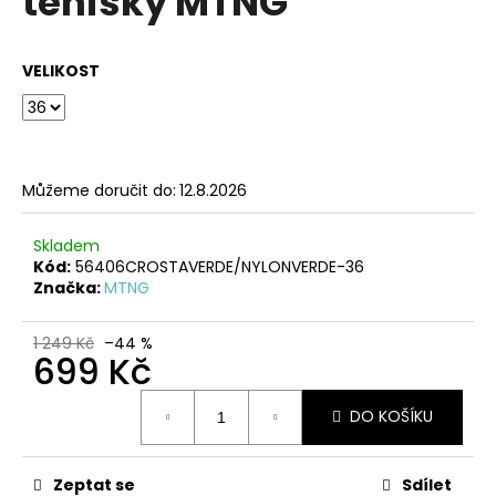
tenisky MTNG
č
z
u
5
j
hvězdiček.
VELIKOST
e
m
e
HNĚDÉ
Můžeme doručit do:
12.8.2026
KOŽENÉ
ZDRAVOTNÍ
PANTOFLE
Skladem
EMMA
Kód:
56406CROSTAVERDE/NYLONVERDE-36
SHOES
Značka:
MTNG
1
199
1 249 Kč
–44 %
Kč
699 Kč
Měrná
DO KOŠÍKU
cena:
Zeptat se
Sdílet