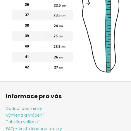
Z
á
Informace pro vás
p
a
Dodací podmínky
t
Výměna a vrácení
í
Tabulka velikostí
FAQ - často kladené otázky