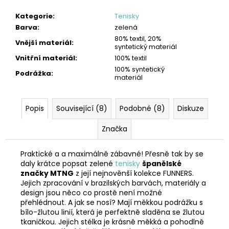
Kategorie
:
Tenisky
Barva
:
zelená
80% textil, 20%
Vnější materiál
:
syntetický materiál
Vnitřní materiál
:
100% textil
100% syntetický
Podrážka
:
materiál
Popis
Související (8)
Podobné (8)
Diskuze
Značka
Praktické a a maximálně zábavné! Přesně tak by se
daly krátce popsat zelené
tenisky
španělské
značky MTNG
z její nejnověnší kolekce FUNNERS.
Jejich zpracování v brazilských barvách, materiály a
design jsou něco co prostě není možné
přehlédnout. A jak se nosí? Mají měkkou podrážku s
bílo-žlutou linií, která je perfektně sladěna se žlutou
tkaničkou. Jejich stélka je krásně měkká a pohodlně