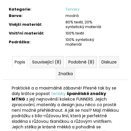
Kategorie
:
Tenisky
Barva
:
modrá
80% textil, 20%
Vnější materiál
:
syntetický materiál
Vnitřní materiál
:
100% textil
100% syntetický
Podrážka
:
materiál
Popis
Související (8)
Podobné (8)
Diskuze
Značka
Praktické a a maximálně zábavné! Přesně tak by se
daly krátce popsat
tenisky
španělské značky
MTNG
z její nejnověnší kolekce FUNNERS. Jejich
zpracování, materiály a design jsou něco co prostě
není možné přehlédnout. A jak se nosí? Mají měkkou
podrážku s bílo-růžovou linií, která je perfektně
sladěna s růžovou tkaničkou a růžovým vnitřkem.
Jejich stélka je krásně měkká a pohodlně se