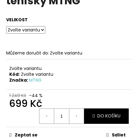
tenisky MTNG
č
z
u
5
j
hvězdiček.
VELIKOST
e
m
e
ČERNÉ
Můžeme doručit do:
Zvolte variantu
KOŽENÉ
ZDRAVOTNÍ
PANTOFLE
Zvolte variantu
NA
Kód:
Zvolte variantu
KLÍNKU
Značka:
MTNG
EMMA
SHOES
1 249 Kč
–44 %
1
699 Kč
249
Kč
Měrná
DO KOŠÍKU
cena:
Zeptat se
Sdílet