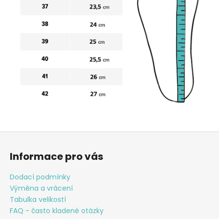
Z
á
Informace pro vás
p
a
Dodací podmínky
t
Výměna a vrácení
í
Tabulka velikostí
FAQ - často kladené otázky