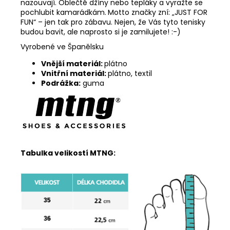
nazouvají. Oblečtě džíny nebo tepláky a vyražte se
pochlubit kamarádkám.
Motto značky zní: „JUST FOR
FUN“ – jen tak pro zábavu. Nejen, že Vás tyto tenisky
budou bavit, ale naprosto si je zamilujete! :-)
Vyrobené ve Španělsku
Vnější materiál:
plátno
Vnitřní materiál:
plátno, textil
Podrážka:
guma
Tabulka velikostí MTNG: