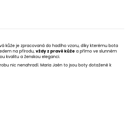
vá kůže je zpracovaná do hadího vzoru, díky kterému bota
hledem na přírodu,
vždy z pravé kůže
a přímo ve slunném
u kvalitu a ženskou eleganci.
ýrobu nic nenahradí. Maria Jaén to jsou boty dotažené k