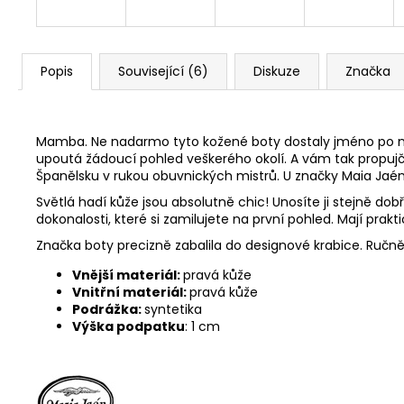
Popis
Související (6)
Diskuze
Značka
Mamba. Ne nadarmo tyto kožené boty dostaly jméno po nej
upoutá žádoucí pohled veškerého okolí. A vám tak propujč
Španělsku v rukou obuvnických mistrů. U značky Maia Jaé
Světlá hadí kůže jsou absolutně chic! Unosíte ji stejně do
dokonalosti, které si zamilujete na první pohled. Mají pra
Značka boty precizně zabalila do designové krabice. Ruč
Vnější materiál:
pravá kůže
Vnitřní materiál:
pravá kůže
Podrážka:
syntetika
Výška podpatku
: 1 cm