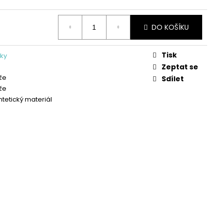
OŽENÉ PANTOFLE NA
A SHOES
DO KOŠÍKU
Tisk
ky
Zeptat se
že
Sdílet
že
ntetický materiál