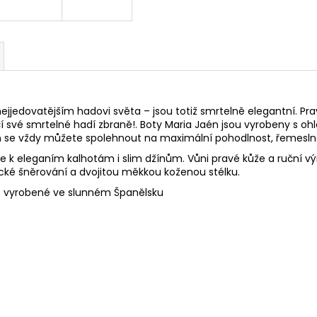
jedovatějším hadovi světa – jsou totiž smrtelně elegantní. Pra
í své smrtelné hadí zbraně!. Boty Maria Jaén jsou vyrobeny s o
n se vždy můžete spolehnout na maximální pohodlnost, řemeslno
bře k eleganím kalhotám i slim džínům. Vůni pravé kůže a ruční v
ktické šněrování a dvojitou měkkou koženou stélku.
ně vyrobené ve slunném Španělsku