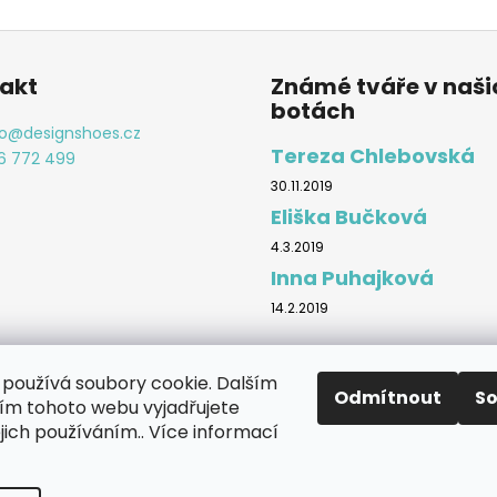
akt
Známé tváře v naši
botách
o
@
designshoes.cz
Tereza Chlebovská
6 772 499
30.11.2019
Eliška Bučková
4.3.2019
Inna Puhajková
14.2.2019
používá soubory cookie. Dalším
Odmítnout
S
m tohoto webu vyjadřujete
Značky
ejich používáním.. Více informací