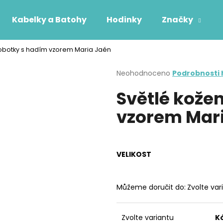
Kabelky a Batohy
Hodinky
Značky
obotky s hadím vzorem Maria Jaén
Co potřebujete najít?
Průměrné
Neohodnoceno
Podrobnosti
hodnocení
Světlé kože
produktu
HLEDAT
je
vzorem Mar
0,0
z
5
Doporučujeme
hvězdiček.
VELIKOST
Můžeme doručit do:
Zvolte var
Zvolte variantu
K