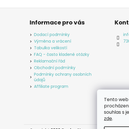
Z
á
Informace pro vás
Kont
p
a
Dodací podmínky
inf
t
Výměna a vrácení
73
í
Tabulka velikostí
FAQ - často kladené otázky
Reklamační řád
Obchodní podmínky
Podmínky ochrany osobních
údajů
Affiliate program
Tento web 
procházení
souhlas s j
zde
.