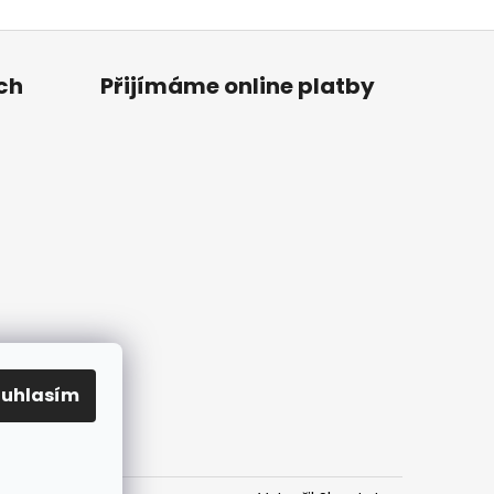
ch
Přijímáme online platby
ouhlasím