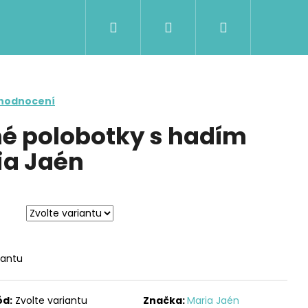
Hledat
Přihlášení
Nákupní
košík
 hodnocení
né polobotky s hadím
ia Jaén
iantu
Následující
ód:
Zvolte variantu
Značka:
Maria Jaén