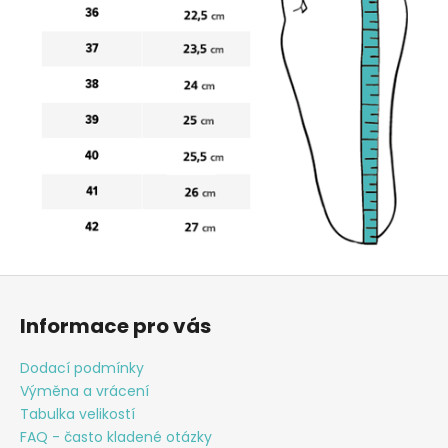
Z
á
Informace pro vás
p
a
Dodací podmínky
t
Výměna a vrácení
í
Tabulka velikostí
FAQ - často kladené otázky