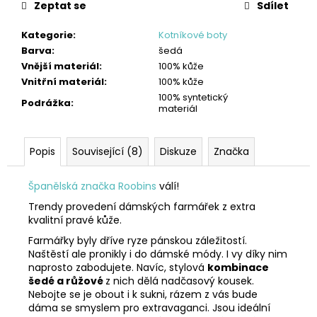
Zeptat se
Sdílet
Kategorie
:
Kotníkové boty
Barva
:
šedá
Vnější materiál
:
100% kůže
Vnitřní materiál
:
100% kůže
100% syntetický
Podrážka
:
materiál
Popis
Související (8)
Diskuze
Značka
Španělská značka Roobins
válí!
Trendy provedení dámských farmářek z extra
kvalitní pravé kůže.
Farmářky byly dříve ryze pánskou záležitostí.
Naštěstí ale pronikly i do dámské módy. I vy díky nim
naprosto zabodujete. Navíc, stylová
kombinace
šedé a růžové
z nich dělá nadčasový kousek.
Nebojte se je obout i k sukni, rázem z vás bude
dáma se smyslem pro extravaganci. Jsou ideální