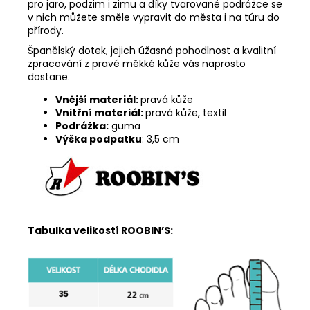
pro jaro, podzim i zimu a díky tvarované podrážce se
v nich můžete směle vypravit do města i na túru do
přírody.
Španělský dotek, jejich úžasná pohodlnost a kvalitní
zpracování z pravé měkké kůže vás naprosto
dostane.
Vnější materiál:
pravá kůže
Vnitřní materiál:
pravá kůže, textil
Podrážka:
guma
Výška podpatku
: 3,5 cm
Tabulka velikostí ROOBIN’S: