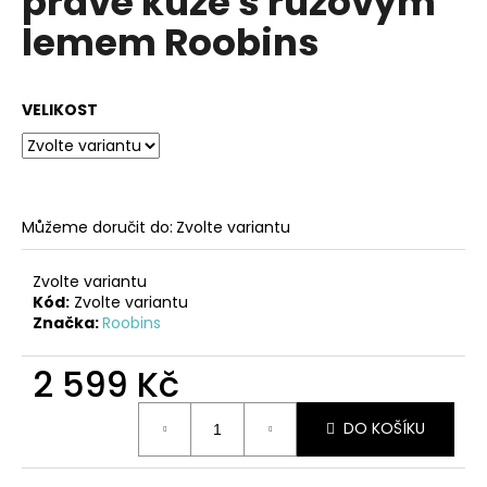
pravé kůže s růžovým
č
z
u
lemem Roobins
5
j
hvězdiček.
e
m
VELIKOST
e
STŘÍBRNO-
BÍLÉ
KOŽENÉ
Můžeme doručit do:
Zvolte variantu
ZDRAVOTNÍ
PANTOFLE
EMMA
Zvolte variantu
SHOES
Kód:
Zvolte variantu
Značka:
Roobins
1
099
Kč
2 599 Kč
Měrná
DO KOŠÍKU
cena: