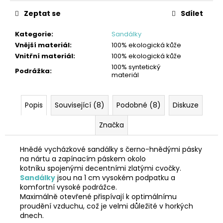
Zeptat se
Sdílet
Kategorie
:
Sandálky
Vnější materiál
:
100% ekologická kůže
Vnitřní materiál
:
100% ekologická kůže
100% syntetický
Podrážka
:
materiál
Popis
Související (8)
Podobné (8)
Diskuze
Značka
Hnědé vycházkové sandálky s černo-hnědými pásky
na nártu a zapínacím páskem okolo
kotníku spojenými decentními zlatými cvočky.
Sandálky
jsou na 1 cm vysokém podpatku a
komfortní vysoké podrážce.
Maximálně otevřené přispívají k optimálnímu
proudění vzduchu, což je velmi důležité v horkých
dnech.