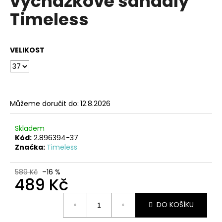
vycházkové sandály
č
z
u
Timeless
5
j
hvězdiček.
e
m
VELIKOST
e
HNĚDÉ
KOŽENÉ
ZDRAVOTNÍ
Můžeme doručit do:
12.8.2026
PANTOFLE
EMMA
SHOES
Skladem
Kód:
2.896394-37
1
Značka:
Timeless
199
Kč
589 Kč
–16 %
489 Kč
Měrná
DO KOŠÍKU
cena: