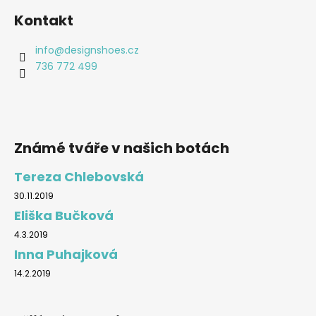
Kontakt
info
@
designshoes.cz
736 772 499
Známé tváře v našich botách
Tereza Chlebovská
30.11.2019
Eliška Bučková
4.3.2019
Inna Puhajková
14.2.2019