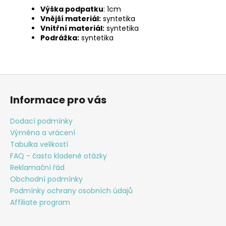
Výška podpatku
: 1cm
Vnější materiál:
syntetika
Vnitřní materiál:
syntetika
Podrážka:
syntetika
Z
á
Informace pro vás
p
a
Dodací podmínky
t
Výměna a vrácení
í
Tabulka velikostí
FAQ - často kladené otázky
Reklamační řád
Obchodní podmínky
Podmínky ochrany osobních údajů
Affiliate program