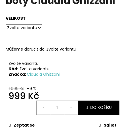
boty Claudia Ghizzani
č
z
u
5
j
hvězdiček.
VELIKOST
e
m
e
ČERVENÉ
Můžeme doručit do:
Zvolte variantu
KOŽENÉ
ZDRAVOTNÍ
PANTOFLE
Zvolte variantu
EMMA
Kód:
Zvolte variantu
SHOES
Značka:
Claudia Ghizzani
1
099
1 099 Kč
–9 %
Kč
999 Kč
Měrná
DO KOŠÍKU
cena:
Zeptat se
Sdílet