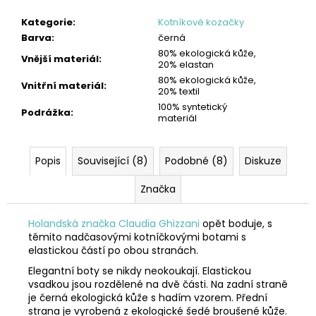
Kategorie
:
Kotníkové kozačky
Barva
:
černá
80% ekologická kůže,
Vnější materiál
:
20% elastan
80% ekologická kůže,
Vnitřní materiál
:
20% textil
100% syntetický
Podrážka
:
materiál
Popis
Související (8)
Podobné (8)
Diskuze
Značka
Holandská značka Claudia Ghizzani
opět boduje, s
těmito nadčasovými kotníčkovými botami s
elastickou částí po obou stranách.
Elegantní boty se nikdy neokoukají. Elastickou
vsadkou jsou rozdělené na dvě části. Na zadní straně
je černá ekologická kůže s hadím vzorem. Přední
strana je vyrobená z ekologické šedé broušené kůže.