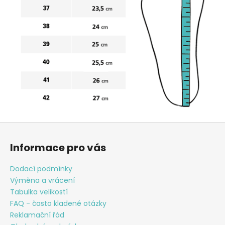
Z
á
Informace pro vás
p
a
Dodací podmínky
t
Výměna a vrácení
í
Tabulka velikostí
FAQ - často kladené otázky
Reklamační řád