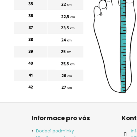
Z
á
Informace pro vás
Kont
p
a
Dodací podmínky
inf