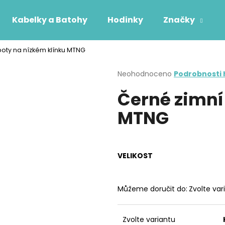
Kabelky a Batohy
Hodinky
Značky
boty na nízkém klínku MTNG
Co potřebujete najít?
Průměrné
Neohodnoceno
Podrobnosti
hodnocení
Černé zimní
produktu
HLEDAT
je
MTNG
0,0
z
5
Doporučujeme
hvězdiček.
VELIKOST
Můžeme doručit do:
Zvolte var
Zvolte variantu