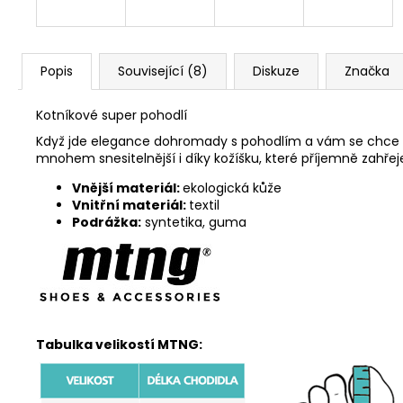
Popis
Související (8)
Diskuze
Značka
Kotníkové super pohodlí
Když jde elegance dohromady s pohodlím a vám se chce vyb
mnohem snesitelnější i díky kožíšku, které příjemně zahřej
Vnější materiál:
ekologická kůže
Vnitřní materiál:
textil
Podrážka:
syntetika, guma
Tabulka velikostí MTNG: