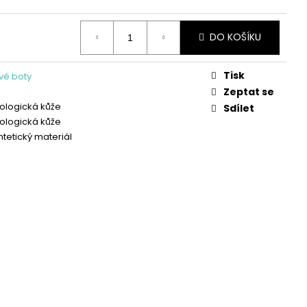
OŽENÉ PANTOFLE NA
A SHOES
DO KOŠÍKU
Tisk
vé boty
Zeptat se
ologická kůže
Sdílet
ologická kůže
ntetický materiál