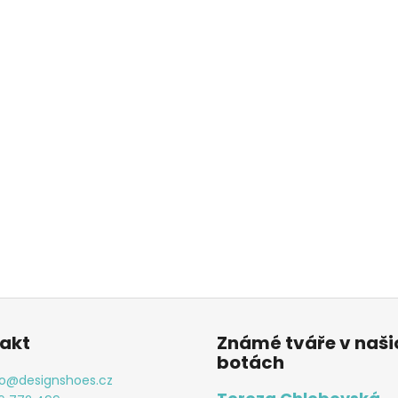
akt
Známé tváře v naši
botách
o
@
designshoes.cz