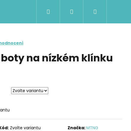
Hledat
Přihlášení
Nákupní
košík
 hodnocení
 boty na nízkém klínku
iantu
Následující
Kód:
Zvolte variantu
Značka:
MTNG