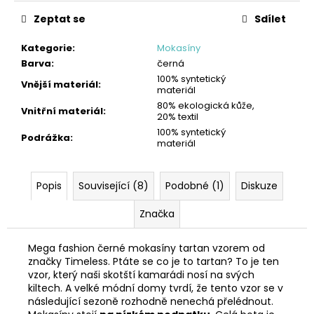
Zeptat se
Sdílet
Kategorie
:
Mokasíny
Barva
:
černá
100% syntetický
Vnější materiál
:
materiál
80% ekologická kůže,
Vnitřní materiál
:
20% textil
100% syntetický
Podrážka
:
materiál
Popis
Související (8)
Podobné (1)
Diskuze
Značka
Mega fashion černé mokasíny tartan vzorem od
značky Timeless. Ptáte se co je to tartan? To je ten
vzor, který naši skotští kamarádi nosí na svých
kiltech. A velké módní domy tvrdí, že tento vzor se v
následující sezoně rozhodně nenechá přelédnout.