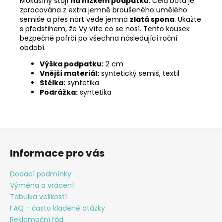
Mokasíny stojí
na nízkém podpatku
. Celá bota je
zpracována z extra jemně broušeného umělého
semiše a přes nárt vede jemná
zlatá spona
. Ukažte
s předstihem, že Vy víte co se nosí. Tento kousek
bezpečně pofrčí po všechna následující roční
období.
Výška podpatku:
2 cm
Vnější materiál:
syntetický semiš, textil
Stélka:
syntetika
Podrážka:
syntetika
Z
á
Informace pro vás
p
a
Dodací podmínky
t
Výměna a vrácení
í
Tabulka velikostí
FAQ - často kladené otázky
Reklamační řád