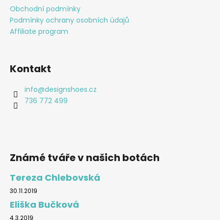
Obchodní podmínky
Podmínky ochrany osobních údajů
Affiliate program
Kontakt
info
@
designshoes.cz
736 772 499
Známé tváře v našich botách
Tereza Chlebovská
30.11.2019
Eliška Bučková
4.3.2019