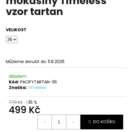
mokasíny Timeless
č
z
u
vzor tartan
5
j
hvězdiček.
e
m
VELIKOST
e
ČERVENÉ
KOŽENÉ
ZDRAVOTNÍ
Můžeme doručit do:
11.8.2026
PANTOFLE
EMMA
SHOES
Skladem
Kód:
PACIFYTARTAN-36
1
Značka:
Timeless
099
Kč
779 Kč
–35 %
499 Kč
Měrná
DO KOŠÍKU
cena: