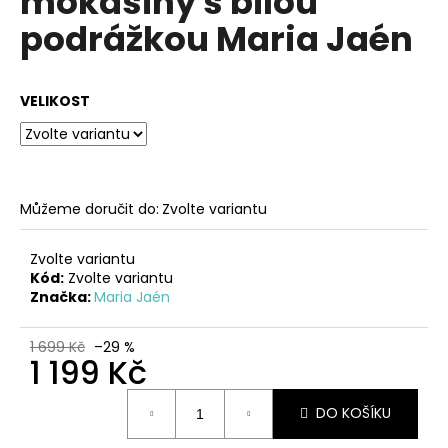
mokasíny s bílou
č
z
u
podrážkou Maria Jaén
5
j
hvězdiček.
e
m
VELIKOST
e
ČERNÉ
ŠNĚROVACÍ
BOTY
Můžeme doručit do:
Zvolte variantu
NA
PLATFORMĚ
D.FRANKLIN
Zvolte variantu
Kód:
Zvolte variantu
2
Značka:
Maria Jaén
399
Kč
1 699 Kč
–29 %
1 199 Kč
Měrná
DO KOŠÍKU
cena: