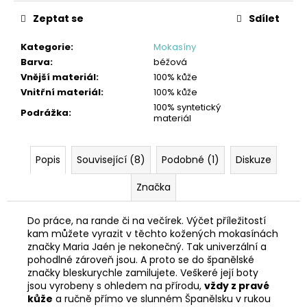
Zeptat se
Sdílet
Kategorie
:
Mokasíny
Barva
:
béžová
Vnější materiál
:
100% kůže
Vnitřní materiál
:
100% kůže
100% syntetický
Podrážka
:
materiál
Popis
Související (8)
Podobné (1)
Diskuze
Značka
Do práce, na rande či na večírek. Výčet příležitostí
kam můžete vyrazit v těchto kožených mokasínách
značky Maria Jaén je nekonečný. Tak univerzální a
pohodlné zároveň jsou. A proto se do španělské
značky bleskurychle zamilujete. Veškeré její boty
jsou vyrobeny s ohledem na přírodu,
vždy z pravé
kůže
a ručně přímo ve slunném Španělsku v rukou