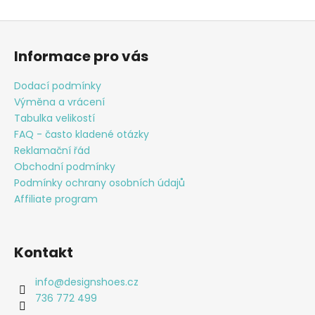
Z
á
Informace pro vás
p
a
Dodací podmínky
t
Výměna a vrácení
í
Tabulka velikostí
FAQ - často kladené otázky
Reklamační řád
Obchodní podmínky
Podmínky ochrany osobních údajů
Affiliate program
Kontakt
info
@
designshoes.cz
736 772 499