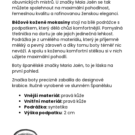
obuvnických mistrů. U značky Maia Jaén se tak
můžete spolehnout na maximální pohodlnost,
řemeslnou kvalitu a rafinovanou ženskou eleganci.
Béžové kožené mokasíny
stojí na bílé podrážce s
podpatkem, který dělá chůzi komfortnější. Pomyslná
třešnička na dortu je ale jejich jedinečná lehkost.
Podrážka je z umělého materiálu, který je příjemně
měkký a pevný zároveň a díky tomu boty téměř nic
neváží. A spolu s koženou komfortní stélkou si v nich
užijete maximální pohodlí.
Boty španělské značky Maria Jaén, to je láska na
první pohled.
Značka boty precizně zabalila do designové
krabice. Ručně vyrobené ve slunném Španělsku
Vnější materiál:
pravá kůže
Vnitřní materiál:
pravá kůže
Podrážka:
syntetika
Výška podpatku
: 2 cm