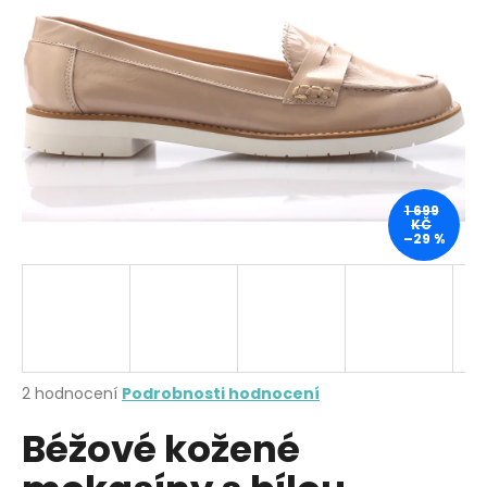
a
j
í
t
?
1 699
KČ
–29 %
HLEDAT
D
o
p
Průměrné
2 hodnocení
Podrobnosti hodnocení
hodnocení
o
Béžové kožené
produktu
r
je
u
4,0