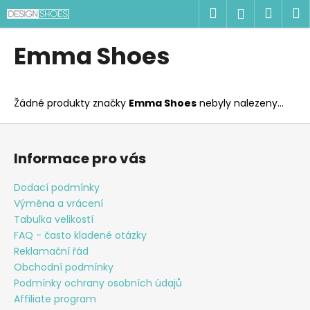
K
Přejít
Hledat
Náku
M
Přihlášen
na
o
obsah
Zpět
Zpět
košík
š
Emma Shoes
í
C
k
o
Žádné produkty značky
Emma Shoes
nebyly nalezeny...
p
o
Z
t
á
Informace pro vás
ř
p
e
a
Dodací podmínky
b
t
Výměna a vrácení
u
í
Tabulka velikostí
j
FAQ - často kladené otázky
Reklamační řád
e
Obchodní podmínky
t
Podmínky ochrany osobních údajů
e
Affiliate program
n