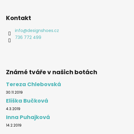
a
j
Kontakt
í
t
info
@
designshoes.cz
?
736 772 499
HLEDAT
Známé tváře v našich botách
Tereza Chlebovská
30.11.2019
D
Eliška Bučková
o
p
4.3.2019
o
Inna Puhajková
r
14.2.2019
u