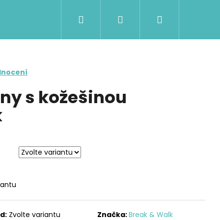
Hledat
Přihlášení
Nákupní
košík
dnocení
iny s kožešinou
k
iantu
Následující
d:
Zvolte variantu
Značka:
Break & Walk