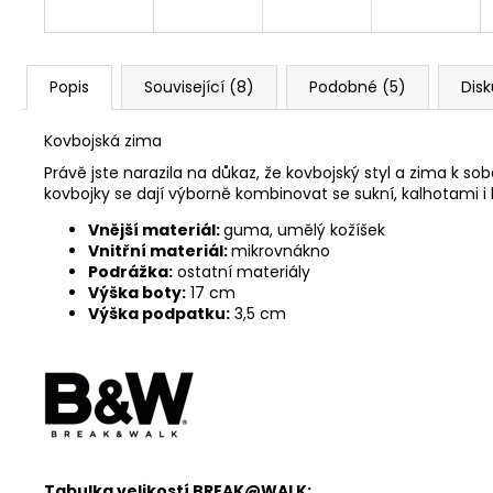
Popis
Související (8)
Podobné (5)
Dis
Kovbojská zima
Právě jste narazila na důkaz, že kovbojský styl a zima k s
kovbojky se dají výborně kombinovat se sukní, kalhotami i
Vnější materiál:
guma, umělý kožíšek
Vnitřní materiál:
mikrovnákno
Podrážka:
ostatní materiály
Výška boty:
17 cm
Výška podpatku:
3,5 cm
Tabulka velikostí BREAK@WALK: