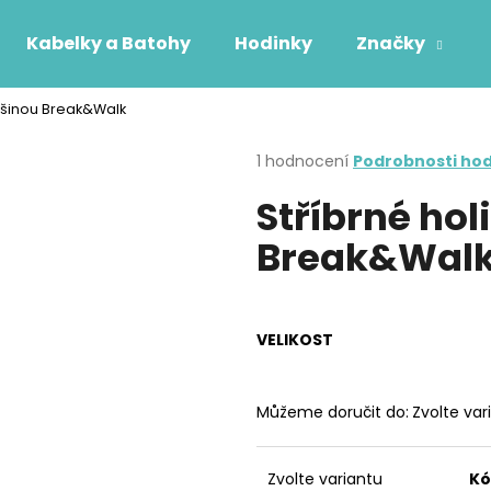
Kabelky a Batohy
Hodinky
Značky
žešinou Break&Walk
Co potřebujete najít?
Průměrné
1 hodnocení
Podrobnosti ho
hodnocení
Stříbrné hol
produktu
HLEDAT
je
Break&Wal
4,0
z
5
Doporučujeme
hvězdiček.
VELIKOST
Můžeme doručit do:
Zvolte var
Zvolte variantu
Kó