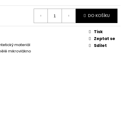
OŽENÉ PANTOFLE NA
A SHOES
DO KOŠÍKU
Tisk
Zeptat se
ntetický materiál
Sdílet
ělé mikrovlákno