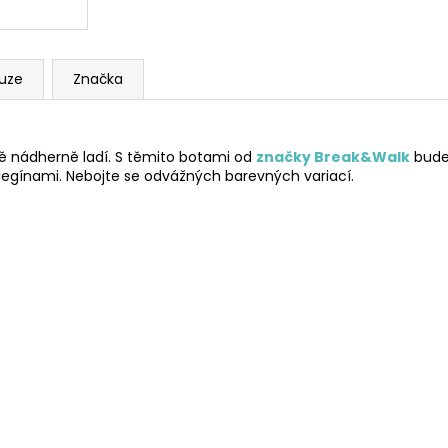
kuze
Značka
obě nádherně ladí. S těmito botami od
značky Break&Walk
budet
 legínami. Nebojte se odvážných barevných variací.