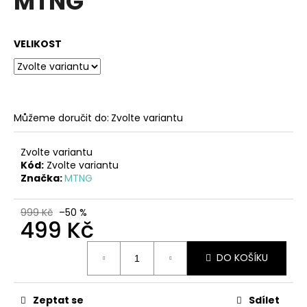
MTNG
č
z
u
5
j
hvězdiček.
VELIKOST
e
m
e
ČERNÉ
Můžeme doručit do:
Zvolte variantu
KOŽENÉ
ZDRAVOTNÍ
PANTOFLE
Zvolte variantu
NA
Kód:
Zvolte variantu
KLÍNKU
Značka:
MTNG
EMMA
SHOES
999 Kč
–50 %
1
499 Kč
249
Kč
Měrná
DO KOŠÍKU
cena:
Zeptat se
Sdílet