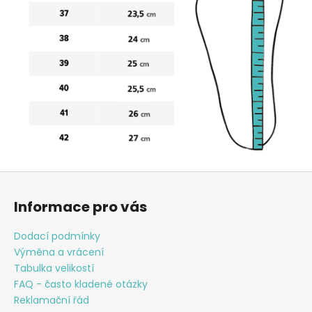
Z
á
Informace pro vás
p
a
Dodací podmínky
t
Výměna a vrácení
í
Tabulka velikostí
FAQ - často kladené otázky
Reklamační řád