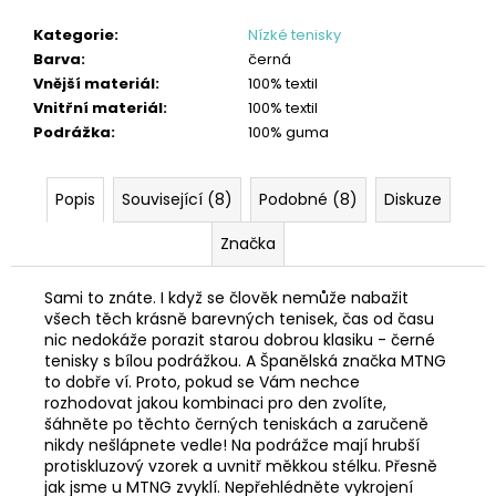
Kategorie
:
Nízké tenisky
Barva
:
černá
Vnější materiál
:
100% textil
Vnitřní materiál
:
100% textil
Podrážka
:
100% guma
Popis
Související (8)
Podobné (8)
Diskuze
Značka
Sami to znáte. I když se člověk nemůže nabažit
všech těch krásně barevných tenisek, čas od času
nic nedokáže porazit starou dobrou klasiku - černé
tenisky s bílou podrážkou. A Španělská značka MTNG
to dobře ví. Proto, pokud se Vám nechce
rozhodovat jakou kombinaci pro den zvolíte,
šáhněte po těchto černých teniskách a zaručeně
nikdy nešlápnete vedle! Na podrážce mají hrubší
protiskluzový vzorek a uvnitř měkkou stélku. Přesně
jak jsme u MTNG zvyklí. Nepřehlédněte vykrojení