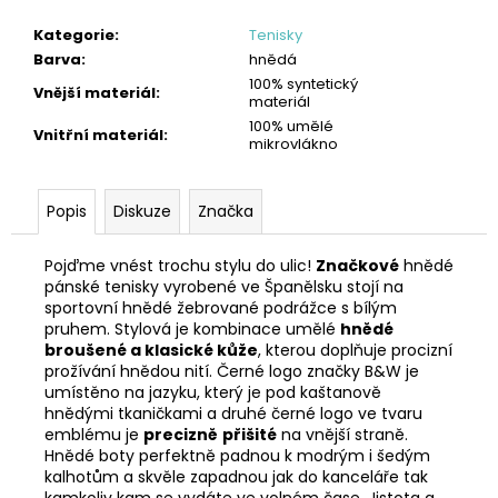
Kategorie
:
Tenisky
Barva
:
hnědá
100% syntetický
Vnější materiál
:
materiál
100% umělé
Vnitřní materiál
:
mikrovlákno
Popis
Diskuze
Značka
Pojďme vnést trochu stylu do ulic!
Značkové
hnědé
pánské tenisky vyrobené ve Španělsku stojí na
sportovní hnědé žebrované podrážce s bílým
pruhem. Stylová je kombinace umělé
hnědé
broušené a klasické kůže
, kterou doplňuje procizní
prožívání hnědou nití. Černé logo značky B&W je
umístěno na jazyku, který je pod kaštanově
hnědými tkaničkami a druhé černé logo ve tvaru
emblému je
precizně
přišité
na vnější straně.
Hnědé boty perfektně padnou k modrým i šedým
kalhotům a skvěle zapadnou jak do kanceláře tak
kamkoliv kam se vydáte ve volném čase. Jistota a