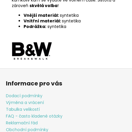
zároveň
skvělá volba
!
Vnější materiál:
syntetika
Vnitřní materiál:
syntetika
Podrážka:
syntetika
Z
á
Informace pro vás
p
a
Dodací podmínky
t
Výměna a vrácení
í
Tabulka velikostí
FAQ - často kladené otázky
Reklamační řád
Obchodní podmínky