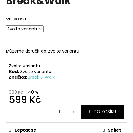
Break&Walk
č
z
u
5
j
hvězdiček.
VELIKOST
e
m
e
STŘÍBRNO-
Můžeme doručit do:
Zvolte variantu
BÍLÉ
KOŽENÉ
ZDRAVOTNÍ
Zvolte variantu
PANTOFLE
Kód:
Zvolte variantu
EMMA
Značka:
Break & Walk
SHOES
1
999 Kč
–40 %
099
599 Kč
Kč
Měrná
DO KOŠÍKU
cena:
Zeptat se
Sdílet