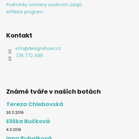
Podmínky ochrany osobních údajů
Affiliate program
Kontakt
info
@
designshoes.cz
736 772 499
Známé tváře v našich botách
Tereza Chlebovská
30.11.2019
Eliška Bučková
4.3.2019
Inna Puhajková